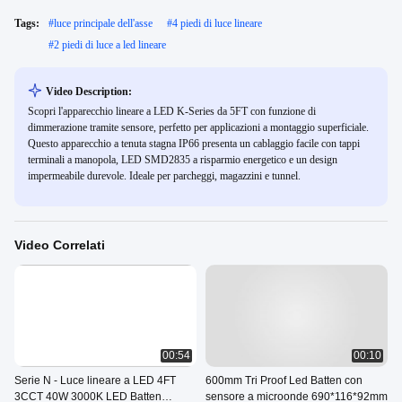
Tags:
#
luce principale dell'asse
#
4 piedi di luce lineare
#
2 piedi di luce a led lineare
Video Description:
Scopri l'apparecchio lineare a LED K-Series da 5FT con funzione di
dimmerazione tramite sensore, perfetto per applicazioni a montaggio superficiale.
Questo apparecchio a tenuta stagna IP66 presenta un cablaggio facile con tappi
terminali a manopola, LED SMD2835 a risparmio energetico e un design
impermeabile durevole. Ideale per parcheggi, magazzini e tunnel.
Video Correlati
00:54
00:10
Serie N - Luce lineare a LED 4FT
600mm Tri Proof Led Batten con
3CCT 40W 3000K LED Batten
sensore a microonde 690*116*92mm