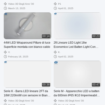
Fixture sospesa / installazione in
Video 3D Degli Anni '30
P1
superficie
March 13, 2025
April 01, 2025
00:14
00:23
44W LED Wraparound Fitture di luce
2ft Lineare LED Light 18w
Superficie montata con bianco caldo
Economico Led Batten Light Con
Disegno di Cablaggio Rapido
V.
K.
February 18, 2025
April 02, 2025
00:38
00:47
Serie K - Barra LED lineare 2FT da
Serie M - Apparecchio LED a batten
18W 220lm/W con sensore in Bianco
da 600mm IP65 IK10 Impermeabile
Caldo Bianco Luce Diurna
con design di cablaggio rapido
Video 3D Degli Anni '30
Video 3D Degli Anni '30