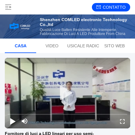
CONTATTO
Shenzhen COMLED electronic Technology
Co.,ltd
Qualità Luce Batten Resistente Alle Intemperie,
Fabbricazione Di Luci A LED Produttore From China
CASA
VIDEO
LISTA MUSICALE RADIOFONICA
SITO WEB
Fornitore di luci a LED lineari per uso semi-