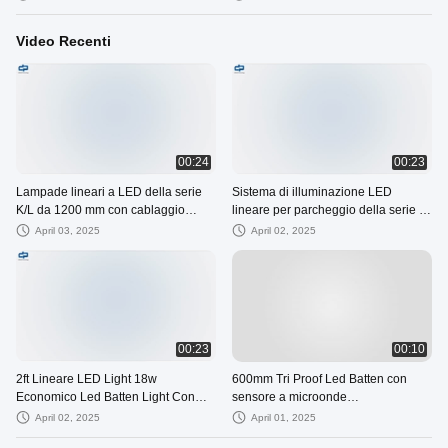
Video Recenti
00:24
00:23
Lampade lineari a LED della serie
Sistema di illuminazione LED
K/L da 1200 mm con cablaggio
lineare per parcheggio della serie K
rapido per una facile installazione
con funzione di attenuazione dei
April 03, 2025
April 02, 2025
sensori
00:23
00:10
2ft Lineare LED Light 18w
600mm Tri Proof Led Batten con
Economico Led Batten Light Con
sensore a microonde
Disegno di Cablaggio Rapido
690*116*92mm
April 02, 2025
April 01, 2025