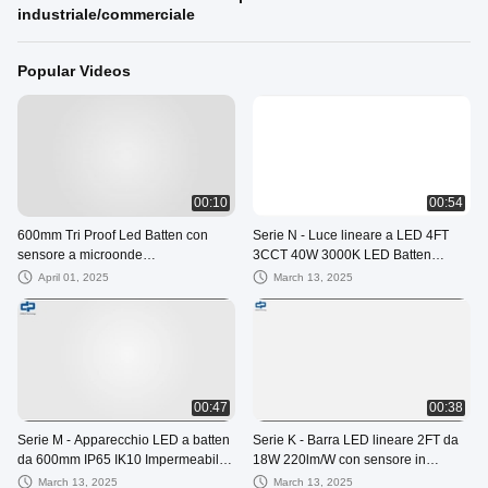
industriale/commerciale
Popular Videos
00:10
00:54
600mm Tri Proof Led Batten con
Serie N - Luce lineare a LED 4FT
sensore a microonde
3CCT 40W 3000K LED Batten
690*116*92mm
Fixture sospesa / installazione in
April 01, 2025
March 13, 2025
superficie
00:47
00:38
Serie M - Apparecchio LED a batten
Serie K - Barra LED lineare 2FT da
da 600mm IP65 IK10 Impermeabile
18W 220lm/W con sensore in
con design di cablaggio rapido
Bianco Caldo Bianco Luce Diurna
March 13, 2025
March 13, 2025