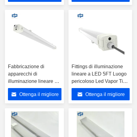
intemperie led Battens
vapore Lineare LED Light
prezzo
prezzo
Sensore di attenuazione
Fitting facile Progetto di
parcheggio led batten
ingegneria cablaggio
luci di tunnel
Lampade a LED
apparecchio di
illuminazione
Fabbricazione di
Fittings di illuminazione
apparecchi di
lineare a LED 5FT Luogo
illuminazione lineare a
pericoloso Led Vapor Tight
LED da 2 ft 18W
Light 220V SMD2835
Ottenga il migliore
Ottenga il migliore
prezzo
prezzo