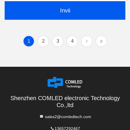
Invii
1
2
3
4
Shenzhen COMLED electronic Technology
Co.,ltd
sales2@comledtech.com
13657292467