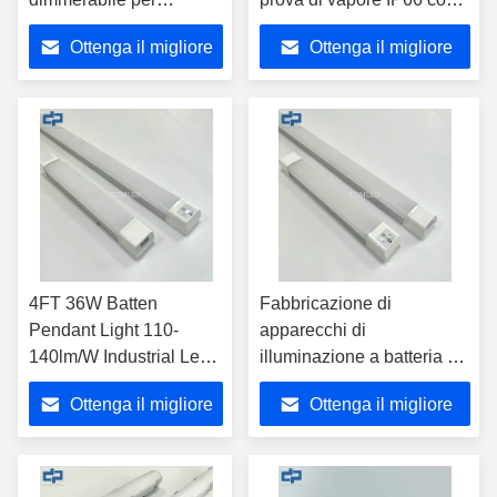
parcheggio,
sensore a microonde
Ottenga il migliore
Ottenga il migliore
apparecchio LED
6000K
compatto Betten,
prezzo
prezzo
approvato CE SAA, luce
lineare tri-proof con
sensore, dimmerabile,
battens LED a prova di
vapore
4FT 36W Batten
Fabbricazione di
Pendant Light 110-
apparecchi di
140lm/W Industrial Led
illuminazione a batteria a
Linear Lights
LED con sensore 36W
Ottenga il migliore
Ottenga il migliore
prezzo
prezzo