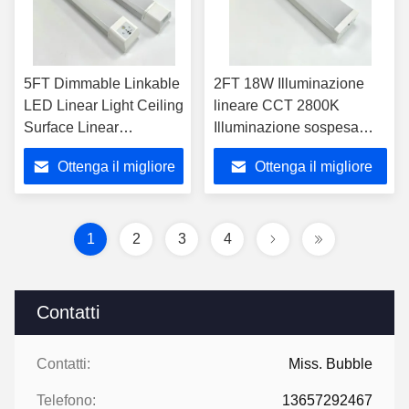
5FT Dimmable Linkable
2FT 18W Illuminazione
LED Linear Light Ceiling
lineare CCT 2800K
Surface Linear
Illuminazione sospesa
Suspended Lighting
lineare commerciale
Ottenga il migliore
Ottenga il migliore
prezzo
prezzo
1
2
3
4
Contatti
Contatti:
Miss. Bubble
Telefono:
13657292467