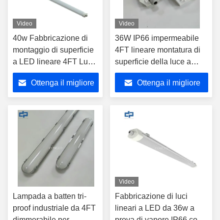
Video
Video
40w Fabbricazione di
36W IP66 impermeabile
montaggio di superficie
4FT lineare montatura di
a LED lineare 4FT Luce
superficie della luce a
lineare con blocco
LED
Ottenga il migliore
Ottenga il migliore
terminale di tipo stampa
IP66
prezzo
prezzo
Video
Lampada a batten tri-
Fabbricazione di luci
proof industriale da 4FT
lineari a LED da 36w a
dimmerabile per
prova di vapore IP66 con