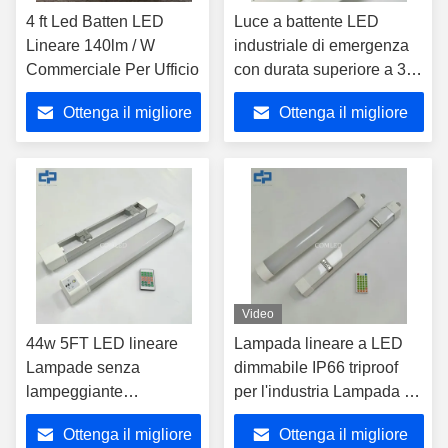
4 ft Led Batten LED
Luce a battente LED
Lineare 140lm / W
industriale di emergenza
Commerciale Per Ufficio
con durata superiore a 3
ore, apparecchio lineare a
Ottenga il migliore
Ottenga il migliore
LED IP20 per installazione
a sospensione,
prezzo
prezzo
apparecchi di
illuminazione per
parcheggi con luce lineare
di emergenza da 110-
140lm/w
Video
44w 5FT LED lineare
Lampada lineare a LED
Lampade senza
dimmabile IP66 triproof
lampeggiante
per l'industria Lampada a
Emergenza IP65
batteria di superficie
Ottenga il migliore
Ottenga il migliore
resistente alle
Montatura a tenuta a