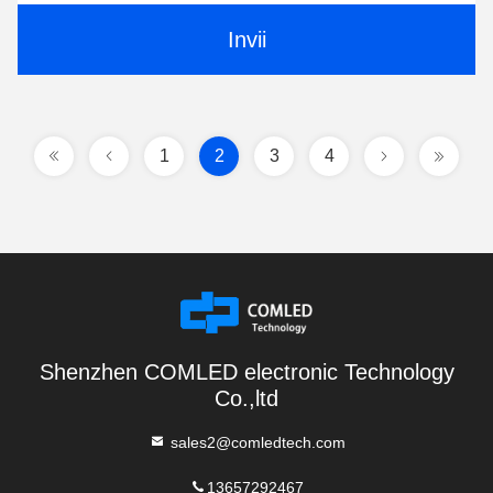
Invii
1
2
3
4
Shenzhen COMLED electronic Technology
Co.,ltd
sales2@comledtech.com
13657292467