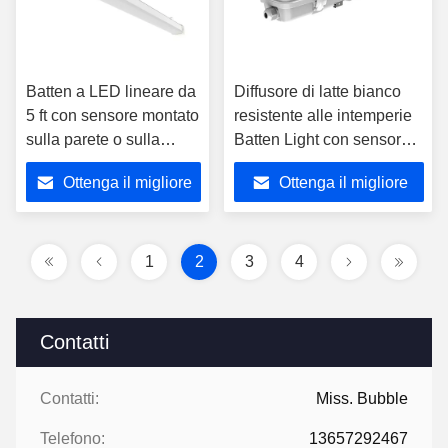
vapore
Batten a LED lineare da
Diffusore di latte bianco
5 ft con sensore montato
resistente alle intemperie
sulla parete o sulla
Batten Light con sensore
superficie del soffitto da
CCT LED variabile
Ottenga il migliore
Ottenga il migliore
44 W
prezzo
prezzo
1
2
3
4
Contatti
Contatti:
Miss. Bubble
Telefono:
13657292467