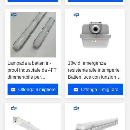
prezzo
prezzo
Lampada a batten tri-
18w di emergenza
proof industriale da 4FT
resistente alle intemperie
dimmerabile per
Batten luce con funzione
parcheggio,
di attenuazione del
Ottenga il migliore
Ottenga il migliore
apparecchio LED
sensore
compatto Betten,
prezzo
prezzo
approvato CE SAA, luce
lineare tri-proof con
sensore, dimmerabile,
battens LED a prova di