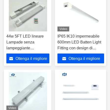
Video
44w 5FT LED lineare
IP65 IK10 impermeabile
Lampade senza
600mm LED Batten Light
lampeggiante
Fitting con design di
Emergenza IP65
cablaggio rapido
Ottenga il migliore
Ottenga il migliore
resistente alle
intemperie led Battens
prezzo
prezzo
Sensore di attenuazione
parcheggio led batten
luci di tunnel
apparecchio di
illuminazione
Video