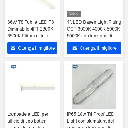
Video
36W T8 Tubi a LED T8
4ft LED Batten Light Fitting
Dimmabile 4FT 2800K
CCT 3000K 4000K 5000K
6500K Fittura di luce a
6000K con funzione di
doppio LED
emergenza
Ottenga il migliore
Ottenga il migliore
prezzo
prezzo
Lampade a LED per
IP65 18w Tri Proof LED
ufficio di tipo batten
Light con sfumatura del
Lampade a batten a
sensore e funzione di