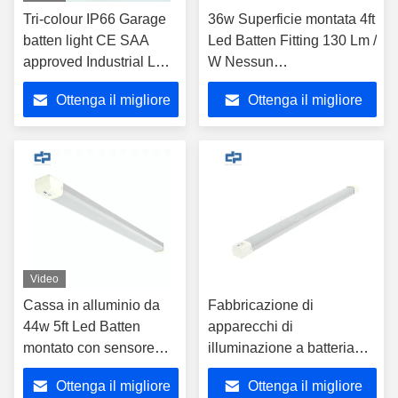
Tri-colour IP66 Garage
36w Superficie montata 4ft
batten light CE SAA
Led Batten Fitting 130 Lm /
approved Industrial LED
W Nessun
Lighting fixture 1500mm
lampeggiamento
Ottenga il migliore
Ottenga il migliore
Weatherproof LED
Batten Light 5FT 3CCT
prezzo
prezzo
Changeable vapor tight
light fitting
Video
Cassa in alluminio da
Fabbricazione di
44w 5ft Led Batten
apparecchi di
montato con sensore
illuminazione a batteria
1500mm Bianco Latte
con funzione di
Ottenga il migliore
Ottenga il migliore
emergenza