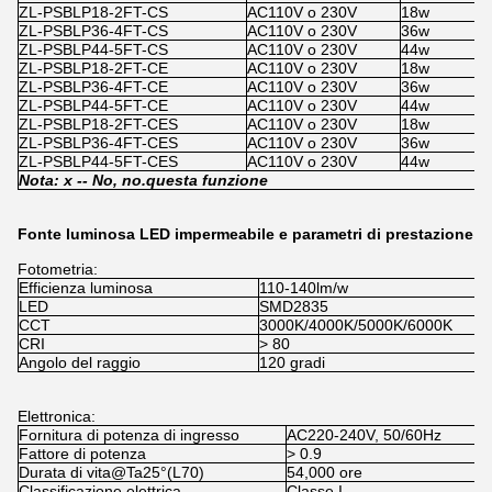
ZL-PSBLP18-2FT-CS
AC110V o 230V
18w
1
ZL-PSBLP36-4FT-CS
AC110V o 230V
36w
1
ZL-PSBLP44-5FT-CS
AC110V o 230V
44w
1
ZL-PSBLP18-2FT-CE
AC110V o 230V
18w
x
ZL-PSBLP36-4FT-CE
AC110V o 230V
36w
x
ZL-PSBLP44-5FT-CE
AC110V o 230V
44w
x
ZL-PSBLP18-2FT-CES
AC110V o 230V
18w
1
ZL-PSBLP36-4FT-CES
AC110V o 230V
36w
1
ZL-PSBLP44-5FT-CES
AC110V o 230V
44w
1
Nota: x -
- No, no.
questa funzione
Fonte luminosa LED impermeabile e parametri di prestazione
Fotometria:
Efficienza luminosa
110-140lm/w
LED
SMD2835
CCT
3000K/4000K/5000K/6000K
CRI
> 80
Angolo del raggio
120 gradi
Elettronica:
Fornitura di potenza di ingresso
AC220-240V, 50/60Hz
Fattore di potenza
> 0.9
Durata di vita@Ta25°(L70)
54,000 ore
Classificazione elettrica
Classe I