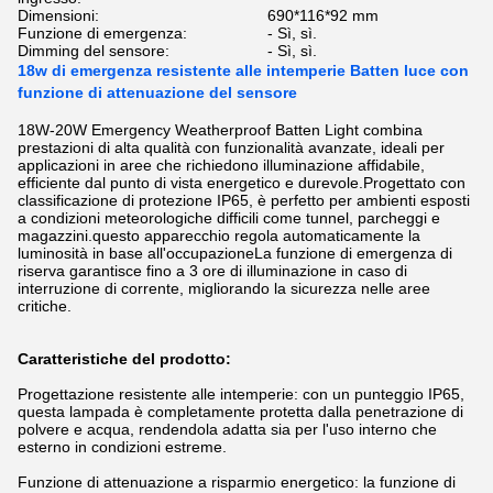
Dimensioni:
690*116*92 mm
Funzione di emergenza:
- Sì, sì.
Dimming del sensore:
- Sì, sì.
18w di emergenza resistente alle intemperie Batten luce con
funzione di attenuazione del sensore
18W-20W Emergency Weatherproof Batten Light combina
prestazioni di alta qualità con funzionalità avanzate, ideali per
applicazioni in aree che richiedono illuminazione affidabile,
efficiente dal punto di vista energetico e durevole.Progettato con
classificazione di protezione IP65, è perfetto per ambienti esposti
a condizioni meteorologiche difficili come tunnel, parcheggi e
magazzini.questo apparecchio regola automaticamente la
luminosità in base all'occupazioneLa funzione di emergenza di
riserva garantisce fino a 3 ore di illuminazione in caso di
interruzione di corrente, migliorando la sicurezza nelle aree
critiche.
Caratteristiche del prodotto:
Progettazione resistente alle intemperie: con un punteggio IP65,
questa lampada è completamente protetta dalla penetrazione di
polvere e acqua, rendendola adatta sia per l'uso interno che
esterno in condizioni estreme.
Funzione di attenuazione a risparmio energetico: la funzione di