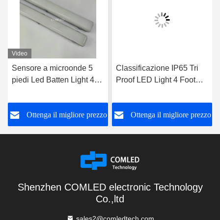
Video
Sensore a microonde 5
Classificazione IP65 Tri
piedi Led Batten Light 44
Proof LED Light 4 Foot
Watt Emergenza Batten
Light Fixture Emergency
Light
LED Batten
o
Ottenga il migliore prezzo
Ottenga il migliore prezzo
Shenzhen COMLED electronic Technology
Co.,ltd
sales2@comledtech.com