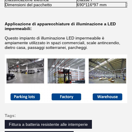
Dimensioni del pacchetto
690*116*97 mm
12
Applicazione di apparecchiature di illuminazione a LED
impermeabili:
Questo impianto di illuminazione LED impermeabile è
ampiamente utilizzato in spazi commerciali, scale antincendio,
dietro casa, passaggi sotterranei, parcheggi.
Tags:
Fittura a batteria resistente alle intemperie