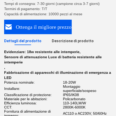
Tempi di consegna: 7-30 giorni (campione circa 3-7 giorni)
Termini di pagamento: T/T
Capacità di alimentazione: 10000 pezzi al mese
Ottenga il migliore prezzo
Dettagli del prodotto
Descrizione di prodotto
Evidenziare:
18w resistente alle intemperie
,
Sensore di attenuazione Luce di batteria resistente alle
intemperie
,
Fabbricazione di apparecchi di illuminazione di emergenza a
LED
Potenza nominale:
18-20W
Montaggio
Installare:
superficiale/sospeso
Classificazione di protezione:
IP65/IK08
Materiale per le abitazioni:
Policarbonato
Efficienza luminosa:
110-140LM/W
CCT:
2800K-6000K
Fornitura di alimentazione di
AC110 o AC230V, 50/60Hz
ingresso: