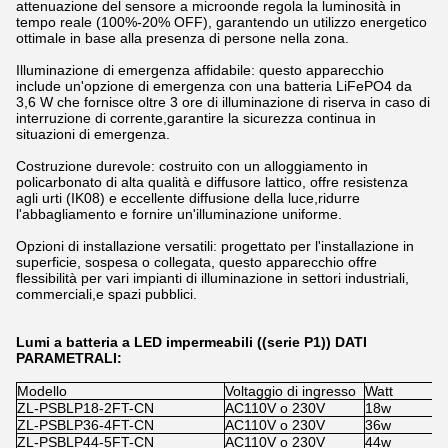
attenuazione del sensore a microonde regola la luminosità in
tempo reale (100%-20% OFF), garantendo un utilizzo energetico
ottimale in base alla presenza di persone nella zona.
Illuminazione di emergenza affidabile: questo apparecchio
include un'opzione di emergenza con una batteria LiFePO4 da
3,6 W che fornisce oltre 3 ore di illuminazione di riserva in caso di
interruzione di corrente,garantire la sicurezza continua in
situazioni di emergenza.
Costruzione durevole: costruito con un alloggiamento in
policarbonato di alta qualità e diffusore lattico, offre resistenza
agli urti (IK08) e eccellente diffusione della luce,ridurre
l'abbagliamento e fornire un'illuminazione uniforme.
Opzioni di installazione versatili: progettato per l'installazione in
superficie, sospesa o collegata, questo apparecchio offre
flessibilità per vari impianti di illuminazione in settori industriali,
commerciali,e spazi pubblici.
Lumi a batteria a LED impermeabili ((serie P1)) DATI
PARAMETRALI:
Modello
Voltaggio di ingresso
Watt
S
ZL-PSBLP18-2FT-CN
AC110V o 230V
18w
x
ZL-PSBLP36-4FT-CN
AC110V o 230V
36w
x
ZL-PSBLP44-5FT-CN
AC110V o 230V
44w
x