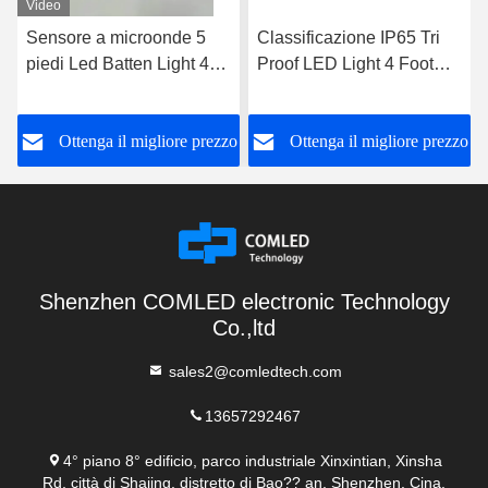
Video
Sensore a microonde 5
Classificazione IP65 Tri
piedi Led Batten Light 44
Proof LED Light 4 Foot
Watt Emergenza Batten
Light Fixture Emergency
Light
LED Batten
o
Ottenga il migliore prezzo
Ottenga il migliore prezzo
Shenzhen COMLED electronic Technology
Co.,ltd
sales2@comledtech.com
13657292467
4° piano 8° edificio, parco industriale Xinxintian, Xinsha
Rd, città di Shajing, distretto di Bao?? an, Shenzhen, Cina.