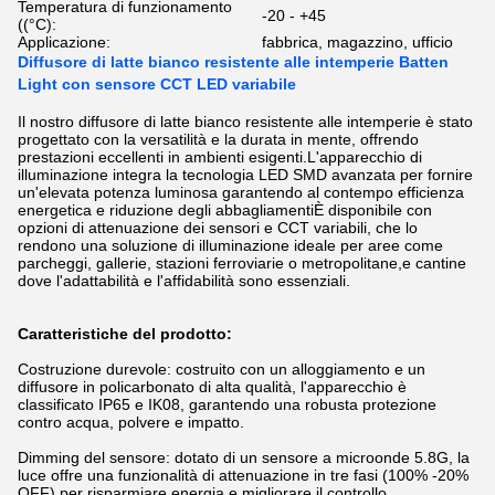
Temperatura di funzionamento
-20 - +45
((°C):
Applicazione:
fabbrica, magazzino, ufficio
Diffusore di latte bianco resistente alle intemperie Batten
Light con sensore CCT LED variabile
Il nostro diffusore di latte bianco resistente alle intemperie è stato
progettato con la versatilità e la durata in mente, offrendo
prestazioni eccellenti in ambienti esigenti.L'apparecchio di
illuminazione integra la tecnologia LED SMD avanzata per fornire
un'elevata potenza luminosa garantendo al contempo efficienza
energetica e riduzione degli abbagliamentiÈ disponibile con
opzioni di attenuazione dei sensori e CCT variabili, che lo
rendono una soluzione di illuminazione ideale per aree come
parcheggi, gallerie, stazioni ferroviarie o metropolitane,e cantine
dove l'adattabilità e l'affidabilità sono essenziali.
Caratteristiche del prodotto:
Costruzione durevole: costruito con un alloggiamento e un
diffusore in policarbonato di alta qualità, l'apparecchio è
classificato IP65 e IK08, garantendo una robusta protezione
contro acqua, polvere e impatto.
Dimming del sensore: dotato di un sensore a microonde 5.8G, la
luce offre una funzionalità di attenuazione in tre fasi (100% -20%
OFF) per risparmiare energia e migliorare il controllo.