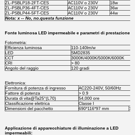
ZL-PSBLP18-2FT-CES
AC110V o 230V
18w
1
ZL-PSBLP36-4FT-CES
AC110V o 230V
36w
1
ZL-PSBLP44-5FT-CES
AC110V o 230V
44w
1
Nota: x -
- No, no.
questa funzione
Fonte luminosa LED impermeabile e parametri di prestazione
Fotometria:
Efficienza luminosa
110-140lm/w
LED
SMD2835
CCT
3000K/4000K/5000K/6000K
CRI
> 80
Angolo del raggio
120 gradi
Elettronica:
Fornitura di potenza di ingresso
AC220-240V, 50/60Hz
Fattore di potenza
> 0.9
Durata di vita@Ta25°(L70)
54,000 ore
Classificazione elettrica
Classe I
Dimensioni del pacchetto
690*116*97 mm
12
Applicazione di apparecchiature di illuminazione a LED
impermeabili: