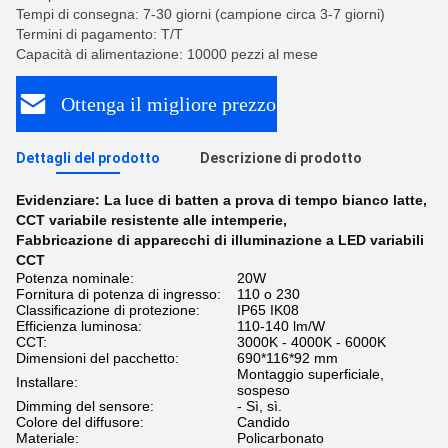
Tempi di consegna: 7-30 giorni (campione circa 3-7 giorni)
Termini di pagamento: T/T
Capacità di alimentazione: 10000 pezzi al mese
Ottenga il migliore prezzo
Dettagli del prodotto
Descrizione di prodotto
Evidenziare:
La luce di batten a prova di tempo bianco latte
,
CCT variabile resistente alle intemperie
,
Fabbricazione di apparecchi di illuminazione a LED variabili
CCT
Potenza nominale:
20W
Fornitura di potenza di ingresso:
110 o 230
Classificazione di protezione:
IP65 IK08
Efficienza luminosa:
110-140 lm/W
CCT:
3000K - 4000K - 6000K
Dimensioni del pacchetto:
690*116*92 mm
Montaggio superficiale,
Installare:
sospeso
Dimming del sensore:
- Sì, sì.
Colore del diffusore:
Candido
Materiale:
Policarbonato