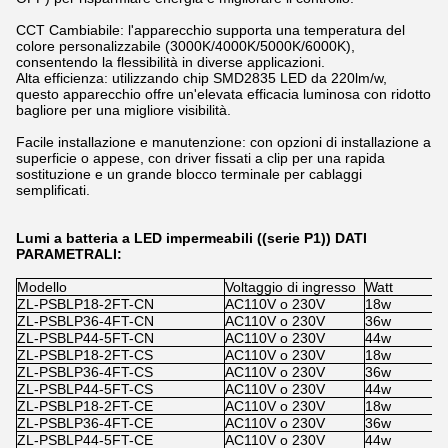
CCT Cambiabile: l'apparecchio supporta una temperatura del
colore personalizzabile (3000K/4000K/5000K/6000K),
consentendo la flessibilità in diverse applicazioni.
Alta efficienza: utilizzando chip SMD2835 LED da 220lm/w,
questo apparecchio offre un'elevata efficacia luminosa con ridotto
bagliore per una migliore visibilità.
Facile installazione e manutenzione: con opzioni di installazione a
superficie o appese, con driver fissati a clip per una rapida
sostituzione e un grande blocco terminale per cablaggi
semplificati.
Lumi a batteria a LED impermeabili ((serie P1)) DATI
PARAMETRALI:
Modello
Voltaggio di ingresso
Watt
S
ZL-PSBLP18-2FT-CN
AC110V o 230V
18w
x
ZL-PSBLP36-4FT-CN
AC110V o 230V
36w
x
ZL-PSBLP44-5FT-CN
AC110V o 230V
44w
x
ZL-PSBLP18-2FT-CS
AC110V o 230V
18w
1
ZL-PSBLP36-4FT-CS
AC110V o 230V
36w
1
ZL-PSBLP44-5FT-CS
AC110V o 230V
44w
1
ZL-PSBLP18-2FT-CE
AC110V o 230V
18w
x
ZL-PSBLP36-4FT-CE
AC110V o 230V
36w
x
ZL-PSBLP44-5FT-CE
AC110V o 230V
44w
x