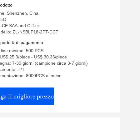
rodotto
ine: Shenzhen, Cina
LED
e: CE SAA and C-Tick
odello: ZL-NSBLP18-2FT-CCT
asporto & di pagamento
rdine minimo: 500 PCS
US$ 25.3/piece - US$ 30.36/piece
egna: 7-30 giorni (campione circa 3-7 giorni)
gamento: T/T
alimentazione: 8000PCS al mese
ga il migliore prezzo