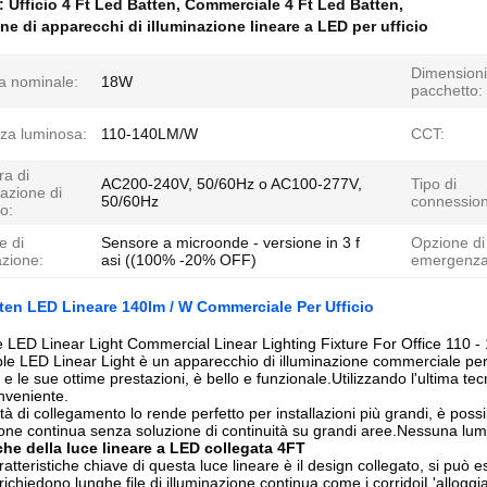
e:
Ufficio 4 Ft Led Batten
,
Commerciale 4 Ft Led Batten
,
ne di apparecchi di illuminazione lineare a LED per ufficio
Dimensioni
a nominale:
18W
pacchetto:
nza luminosa:
110-140LM/W
CCT:
ra di
AC200-240V, 50/60Hz o AC100-277V,
Tipo di
azione di
50/60Hz
connession
o:
e di
Sensore a microonde - versione in 3 f
Opzione di
azione:
asi ((100% -20% OFF)
emergenza
tten LED Lineare 140lm / W Commerciale Per Ufficio
 LED Linear Light Commercial Linear Lighting Fixture For Office 110 -
ble LED Linear Light è un apparecchio di illuminazione commerciale per u
le e le sue ottime prestazioni, è bello e funzionale.Utilizzando l'ultima 
onveniente.
ità di collegamento lo rende perfetto per installazioni più grandi, è po
ione continua senza soluzione di continuità su grandi aree.Nessuna lu
iche della luce lineare a LED collegata 4FT
ratteristiche chiave di questa luce lineare è il design collegato, si può
richiedono lunghe file di illuminazione continua come i corridoiL'alloggi