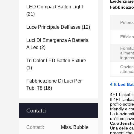
Evidenziar
LED Compact Batten Light
Fabbricazio
(21)
Potenz
Luce Principale Dell'asse
(12)
Efficie
Luci Di Emergenza A Batteria
A Led
(2)
Fornitu
aliment
ingress
Tri Color LED Batten Fixture
Opzion
(1)
attenu
Fabbricazione Di Luci Per
4 ft Led Ba
Tubi T8
(16)
4FT Linkable
Il 4FT Linka
profilo sotti
friendly e c
Contatti
La funzional
un'illuminaz
Caratterist
Contatti:
Miss. Bubble
Una delle ca
progetti che 