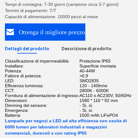
Tempi di consegna: 7-30 giorni (campione circa 3-7 giorni)
Termini di pagamento: T/T
Capacità di alimentazione: 10000 pezzi al mese
Ottenga il migliore prezzo
Dettagli del prodotto
Descrizione di prodotto
Classificazione di impermeabilità:
Protezione IP65
Installare:
Superficie montata
Potenza:
40-44W
Fattore di potenza:
>0,9
LED:
SMD2835
Efficienza luminosa:
120 - 140lm/w
CCT:
2800K - 6000K
Fornitura di alimentazione di ingresso:
AC110 o AC230V, 50/60Hz
Dimensioni:
1580 * 116 * 92 mm
Dimming del sensore:
- Sì, sì.
Emergenza:
- Sì, sì.
Batteria:
1500 mAh LiFePO4
Lampade per negozi a LED ad alta efficienza con uscita di
6000 lumen per laboratori industriali e magazzini
commerciali, durevoli e con rating IP65