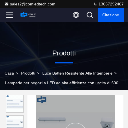
sales2@comledtech.com
13657292467
Citazione
Prodotti
Casa
>
Prodotti
>
Luce Batten Resistente Alle Intemperie
>
Lampade per negozi a LED ad alta efficienza con uscita di 6000
lumen per laboratori industriali e magazzini commerciali, durevoli
e con rating IP65