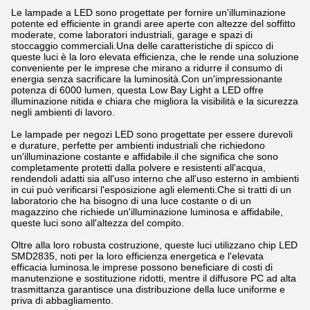
Le lampade a LED sono progettate per fornire un'illuminazione
potente ed efficiente in grandi aree aperte con altezze del soffitto
moderate, come laboratori industriali, garage e spazi di
stoccaggio commerciali.Una delle caratteristiche di spicco di
queste luci è la loro elevata efficienza, che le rende una soluzione
conveniente per le imprese che mirano a ridurre il consumo di
energia senza sacrificare la luminosità.Con un'impressionante
potenza di 6000 lumen, questa Low Bay Light a LED offre
illuminazione nitida e chiara che migliora la visibilità e la sicurezza
negli ambienti di lavoro.
Le lampade per negozi LED sono progettate per essere durevoli
e durature, perfette per ambienti industriali che richiedono
un'illuminazione costante e affidabile.il che significa che sono
completamente protetti dalla polvere e resistenti all'acqua,
rendendoli adatti sia all'uso interno che all'uso esterno in ambienti
in cui può verificarsi l'esposizione agli elementi.Che si tratti di un
laboratorio che ha bisogno di una luce costante o di un
magazzino che richiede un'illuminazione luminosa e affidabile,
queste luci sono all'altezza del compito.
Oltre alla loro robusta costruzione, queste luci utilizzano chip LED
SMD2835, noti per la loro efficienza energetica e l'elevata
efficacia luminosa.le imprese possono beneficiare di costi di
manutenzione e sostituzione ridotti, mentre il diffusore PC ad alta
trasmittanza garantisce una distribuzione della luce uniforme e
priva di abbagliamento.