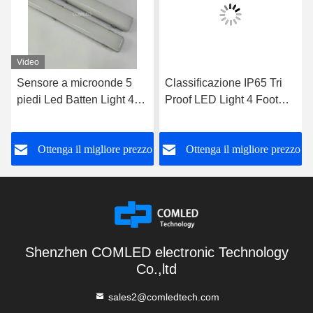
Video
Sensore a microonde 5
Classificazione IP65 Tri
piedi Led Batten Light 44
Proof LED Light 4 Foot
Watt Emergenza Batten
Light Fixture Emergency
Light
LED Batten
o
Ottenga il migliore prezzo
Ottenga il migliore prezzo
Shenzhen COMLED electronic Technology
Co.,ltd
sales2@comledtech.com