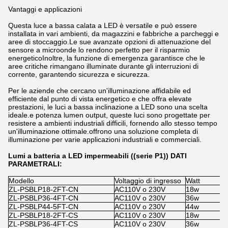
Vantaggi e applicazioni
Questa luce a bassa calata a LED è versatile e può essere
installata in vari ambienti, da magazzini e fabbriche a parcheggi e
aree di stoccaggio.Le sue avanzate opzioni di attenuazione del
sensore a microonde lo rendono perfetto per il risparmio
energeticoInoltre, la funzione di emergenza garantisce che le
aree critiche rimangano illuminate durante gli interruzioni di
corrente, garantendo sicurezza e sicurezza.
Per le aziende che cercano un'illuminazione affidabile ed
efficiente dal punto di vista energetico e che offra elevate
prestazioni, le luci a bassa inclinazione a LED sono una scelta
ideale.e potenza lumen output, queste luci sono progettate per
resistere a ambienti industriali difficili, fornendo allo stesso tempo
un'illuminazione ottimale.offrono una soluzione completa di
illuminazione per varie applicazioni industriali e commerciali.
Lumi a batteria a LED impermeabili ((serie P1)) DATI
PARAMETRALI:
Modello
Voltaggio di ingresso
Watt
S
ZL-PSBLP18-2FT-CN
AC110V o 230V
18w
x
ZL-PSBLP36-4FT-CN
AC110V o 230V
36w
x
ZL-PSBLP44-5FT-CN
AC110V o 230V
44w
x
ZL-PSBLP18-2FT-CS
AC110V o 230V
18w
1
ZL-PSBLP36-4FT-CS
AC110V o 230V
36w
1