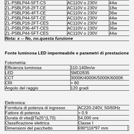
ZL-PSBLP44-5FT-CS
AC110V o 230V
44w
1
ZL-PSBLP18-2FT-CE
AC110V o 230V
18w
x
ZL-PSBLP36-4FT-CE
AC110V o 230V
36w
x
ZL-PSBLP44-5FT-CE
AC110V o 230V
44w
x
ZL-PSBLP18-2FT-CES
AC110V o 230V
18w
1
ZL-PSBLP36-4FT-CES
AC110V o 230V
36w
1
ZL-PSBLP44-5FT-CES
AC110V o 230V
44w
1
Nota: x -
- No, no.
questa funzione
Fonte luminosa LED impermeabile e parametri di prestazione
Fotometria:
Efficienza luminosa
110-140lm/w
LED
SMD2835
CCT
3000K/4000K/5000K/6000K
CRI
> 80
Angolo del raggio
120 gradi
Elettronica:
Fornitura di potenza di ingresso
AC220-240V, 50/60Hz
Fattore di potenza
> 0.9
Durata di vita@Ta25°(L70)
54,000 ore
Classificazione elettrica
Classe I
Dimensioni del pacchetto
690*116*97 mm
12