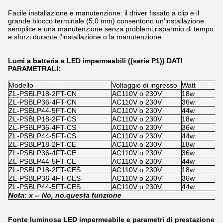
Facile installazione e manutenzione: il driver fissato a clip e il
grande blocco terminale (5,0 mm) consentono un'installazione
semplice e una manutenzione senza problemi,risparmio di tempo
e sforzi durante l'installazione o la manutenzione.
Lumi a batteria a LED impermeabili ((serie P1)) DATI
PARAMETRALI:
Modello
Voltaggio di ingresso
Watt
S
ZL-PSBLP18-2FT-CN
AC110V o 230V
18w
x
ZL-PSBLP36-4FT-CN
AC110V o 230V
36w
x
ZL-PSBLP44-5FT-CN
AC110V o 230V
44w
x
ZL-PSBLP18-2FT-CS
AC110V o 230V
18w
1
ZL-PSBLP36-4FT-CS
AC110V o 230V
36w
1
ZL-PSBLP44-5FT-CS
AC110V o 230V
44w
1
ZL-PSBLP18-2FT-CE
AC110V o 230V
18w
x
ZL-PSBLP36-4FT-CE
AC110V o 230V
36w
x
ZL-PSBLP44-5FT-CE
AC110V o 230V
44w
x
ZL-PSBLP18-2FT-CES
AC110V o 230V
18w
1
ZL-PSBLP36-4FT-CES
AC110V o 230V
36w
1
ZL-PSBLP44-5FT-CES
AC110V o 230V
44w
1
Nota: x -
- No, no.
questa funzione
Fonte luminosa LED impermeabile e parametri di prestazione