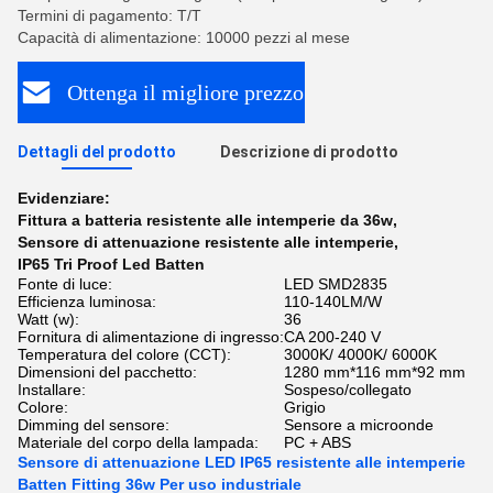
Termini di pagamento: T/T
Capacità di alimentazione: 10000 pezzi al mese
Ottenga il migliore prezzo
Dettagli del prodotto
Descrizione di prodotto
Evidenziare:
Fittura a batteria resistente alle intemperie da 36w
,
Sensore di attenuazione resistente alle intemperie
,
IP65 Tri Proof Led Batten
Fonte di luce:
LED SMD2835
Efficienza luminosa:
110-140LM/W
Watt (w):
36
Fornitura di alimentazione di ingresso:
CA 200-240 V
Temperatura del colore (CCT):
3000K/ 4000K/ 6000K
Dimensioni del pacchetto:
1280 mm*116 mm*92 mm
Installare:
Sospeso/collegato
Colore:
Grigio
Dimming del sensore:
Sensore a microonde
Materiale del corpo della lampada:
PC + ABS
Sensore di attenuazione LED IP65 resistente alle intemperie
Batten Fitting 36w Per uso industriale