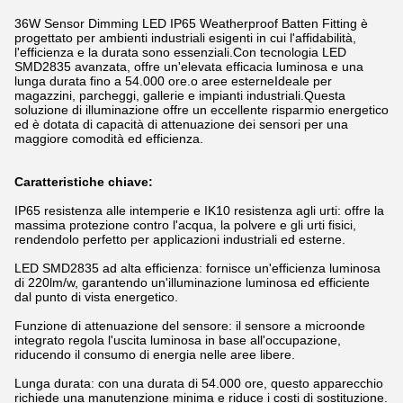
36W Sensor Dimming LED IP65 Weatherproof Batten Fitting è
progettato per ambienti industriali esigenti in cui l'affidabilità,
l'efficienza e la durata sono essenziali.Con tecnologia LED
SMD2835 avanzata, offre un'elevata efficacia luminosa e una
lunga durata fino a 54.000 ore.o aree esterneIdeale per
magazzini, parcheggi, gallerie e impianti industriali.Questa
soluzione di illuminazione offre un eccellente risparmio energetico
ed è dotata di capacità di attenuazione dei sensori per una
maggiore comodità ed efficienza.
Caratteristiche chiave:
IP65 resistenza alle intemperie e IK10 resistenza agli urti: offre la
massima protezione contro l'acqua, la polvere e gli urti fisici,
rendendolo perfetto per applicazioni industriali ed esterne.
LED SMD2835 ad alta efficienza: fornisce un'efficienza luminosa
di 220lm/w, garantendo un'illuminazione luminosa ed efficiente
dal punto di vista energetico.
Funzione di attenuazione del sensore: il sensore a microonde
integrato regola l'uscita luminosa in base all'occupazione,
riducendo il consumo di energia nelle aree libere.
Lunga durata: con una durata di 54.000 ore, questo apparecchio
richiede una manutenzione minima e riduce i costi di sostituzione.