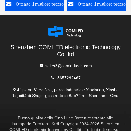
o
Ottenga il migliore prezzo
Ottenga il migliore prezzo
Shenzhen COMLED electronic Technology
Co.,ltd
sales2@comledtech.com
13657292467
4° piano 8° edificio, parco industriale Xinxintian, Xinsha
Rd, città di Shajing, distretto di Bao?? an, Shenzhen, Cina.
Buona qualità della Cina Luce Batten resistente alle
intemperie Fornitore. © di Copyright 2024-2026 Shenzhen
COMLED electronic Technology Co.,ltd . Tutti i diritti riservati.