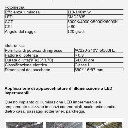
Fotometria:
Efficienza luminosa
110-140lm/w
LED
SMD2835
CCT
3000K/4000K/5000K/6000K
CRI
> 80
Angolo del raggio
120 gradi
Elettronica:
Fornitura di potenza di ingresso
AC220-240V, 50/60Hz
Fattore di potenza
> 0.9
Durata di vita@Ta25°(L70)
54,000 ore
Classificazione elettrica
Classe I
Dimensioni del pacchetto
690*116*97 mm
12
Applicazione di apparecchiature di illuminazione a LED
impermeabili:
Questo impianto di illuminazione LED impermeabile è
ampiamente utilizzato in spazi commerciali, scale antincendio,
dietro casa, passaggi sotterranei, parcheggi.