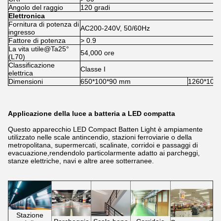
Angolo del raggio
120 gradi
Elettronica
Fornitura di potenza di
AC200-240V, 50/60Hz
ingresso
Fattore di potenza
> 0.9
La vita utile@Ta25°
54,000 ore
(L70)
Classificazione
Classe I
elettrica
Dimensioni
650*100*90 mm
1260*100
Applicazione della luce a batteria a LED compatta
Questo apparecchio LED Compact Batten Light è ampiamente
utilizzato nelle scale antincendio, stazioni ferroviarie o della
metropolitana, supermercati, scalinate, corridoi e passaggi di
evacuazione,rendendolo particolarmente adatto ai parcheggi,
stanze elettriche, navi e altre aree sotterranee.
Stazione