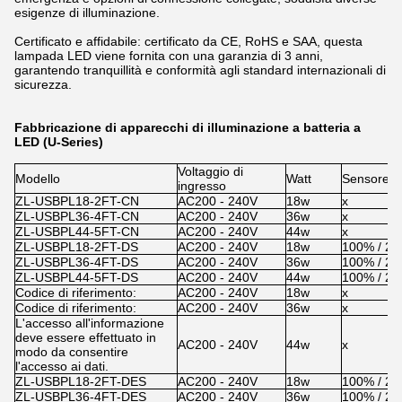
esigenze di illuminazione.
Certificato e affidabile: certificato da CE, RoHS e SAA, questa
lampada LED viene fornita con una garanzia di 3 anni,
garantendo tranquillità e conformità agli standard internazionali di
sicurezza.
Fabbricazione di apparecchi di illuminazione a batteria a
LED (U-Series)
Voltaggio di
Modello
Watt
Sensore D
ingresso
ZL-USBPL18-2FT-CN
AC200 - 240V
18w
x
ZL-USBPL36-4FT-CN
AC200 - 240V
36w
x
ZL-USBPL44-5FT-CN
AC200 - 240V
44w
x
ZL-USBPL18-2FT-DS
AC200 - 240V
18w
100% / 2
ZL-USBPL36-4FT-DS
AC200 - 240V
36w
100% / 2
ZL-USBPL44-5FT-DS
AC200 - 240V
44w
100% / 2
Codice di riferimento:
AC200 - 240V
18w
x
Codice di riferimento:
AC200 - 240V
36w
x
L'accesso all'informazione
deve essere effettuato in
AC200 - 240V
44w
x
modo da consentire
l'accesso ai dati.
ZL-USBPL18-2FT-DES
AC200 - 240V
18w
100% / 2
ZL-USBPL36-4FT-DES
AC200 - 240V
36w
100% / 2