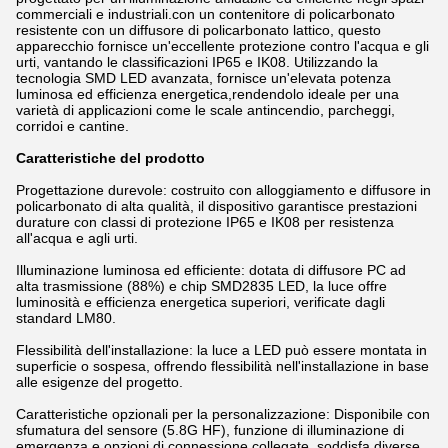
commerciali e industriali.con un contenitore di policarbonato
resistente con un diffusore di policarbonato lattico, questo
apparecchio fornisce un'eccellente protezione contro l'acqua e gli
urti, vantando le classificazioni IP65 e IK08. Utilizzando la
tecnologia SMD LED avanzata, fornisce un'elevata potenza
luminosa ed efficienza energetica,rendendolo ideale per una
varietà di applicazioni come le scale antincendio, parcheggi,
corridoi e cantine.
Caratteristiche del prodotto
Progettazione durevole: costruito con alloggiamento e diffusore in
policarbonato di alta qualità, il dispositivo garantisce prestazioni
durature con classi di protezione IP65 e IK08 per resistenza
all'acqua e agli urti.
Illuminazione luminosa ed efficiente: dotata di diffusore PC ad
alta trasmissione (88%) e chip SMD2835 LED, la luce offre
luminosità e efficienza energetica superiori, verificate dagli
standard LM80.
Flessibilità dell'installazione: la luce a LED può essere montata in
superficie o sospesa, offrendo flessibilità nell'installazione in base
alle esigenze del progetto.
Caratteristiche opzionali per la personalizzazione: Disponibile con
sfumatura del sensore (5.8G HF), funzione di illuminazione di
emergenza e opzioni di connessione collegate, soddisfa diverse