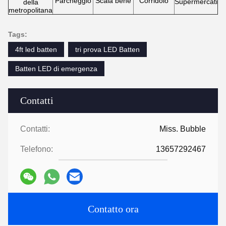
Parcheggio
Scala bene
Corridoio
Supermercati
della
metropolitana
Tags:
4ft led batten
tri prova LED Batten
Batten LED di emergenza
Contatti
Contatti:
Miss. Bubble
Telefono:
13657292467
Contatto ora