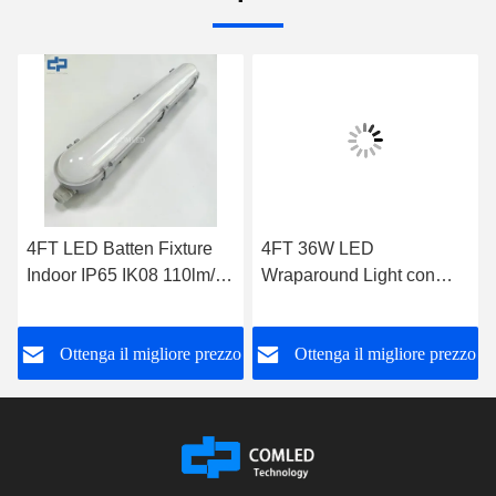
4FT LED Batten Fixture
4FT 36W LED
Indoor IP65 IK08 110lm/w
Wraparound Light con
140lm/w Sensore
sensore a microonde per
opzionale di attenuazione
parcheggi IK08
o
Ottenga il migliore prezzo
Ottenga il migliore prezzo