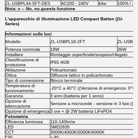
ZL-USBPL44-5FT-DES
AC200 - 240V
44w
100% / 2
Nota: x -
- No, no.
questa funzione
L'apparecchio di illuminazione LED Compact Batten ((U-
Series)
Informazioni sulle luci
Modello
ZL-USBPL18-2FT
ZL-USBPL
Potenza nominale
18W
36W
Installare
Montaggio superficiale/sospeso/rilegato
Classificazione di
IP65 IK08
protezione
Abitazione
Policarbonato
Ottica
Diffusore lattico in policarbonato
Tipo di connessione
Blocco terminale
Temperatura di
-20°C a 40°C ((Versione di emergenza: 0°C 
funzionamento
Garanzia
3 anni (batteria per 1 anno)
Opzione di
Sensore a microonde - versione in 3 fasi (
attenuazione
Opzione di emergenza
3 ore + @ 2W batteria LiFePO4
Fotometria
Efficienza luminosa
110-140lm/w
LED
SMD2835
CCT
3000K/4000K/5000K/6000K
CRI
> 80