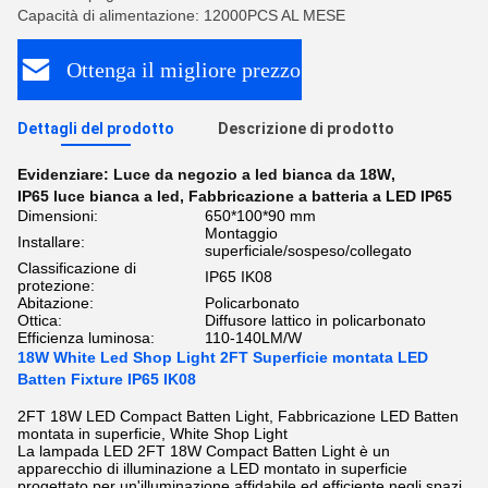
Capacità di alimentazione: 12000PCS AL MESE
Ottenga il migliore prezzo
Dettagli del prodotto
Descrizione di prodotto
Evidenziare:
Luce da negozio a led bianca da 18W
,
IP65 luce bianca a led
,
Fabbricazione a batteria a LED IP65
Dimensioni:
650*100*90 mm
Montaggio
Installare:
superficiale/sospeso/collegato
Classificazione di
IP65 IK08
protezione:
Abitazione:
Policarbonato
Ottica:
Diffusore lattico in policarbonato
Efficienza luminosa:
110-140LM/W
18W White Led Shop Light 2FT Superficie montata LED
Batten Fixture IP65 IK08
2FT 18W LED Compact Batten Light, Fabbricazione LED Batten
montata in superficie, White Shop Light
La lampada LED 2FT 18W Compact Batten Light è un
apparecchio di illuminazione a LED montato in superficie
progettato per un'illuminazione affidabile ed efficiente negli spazi