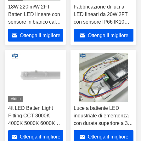
18W 220lm/W 2FT
Fabbricazione di luci a
Batten LED lineare con
LED lineari da 20W 2FT
sensore in bianco caldo
con sensore IP66 IK10
luce del giorno bianco
LED Batten Fitting
Ottenga il migliore
Ottenga il migliore
prezzo
prezzo
Video
4ft LED Batten Light
Luce a battente LED
Fitting CCT 3000K
industriale di emergenza
4000K 5000K 6000K
con durata superiore a 3
con funzione di
ore, apparecchio lineare a
Ottenga il migliore
Ottenga il migliore
emergenza
LED IP20 per installazione