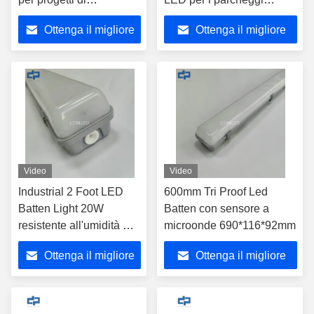
ingegneria apparecchio
magazzino 18w
Ottenga il migliore
Ottenga il migliore
di luce a LED da 2 piedi
apparecchio di
con rating di resistenza
illuminazione a tenuta di
prezzo
prezzo
all'acqua IP65
vapore IP65 resistente alle
Parcheggi 18w batteria
intemperie Batten Light
a LED sottile
600mm luci LED lineari
per parcheggi
Video
Video
Industrial 2 Foot LED
600mm Tri Proof Led
Batten Light 20W
Batten con sensore a
resistente all'umidità Per
microonde 690*116*92mm
5 anni di garanzia
Ottenga il migliore
Ottenga il migliore
prezzo
prezzo