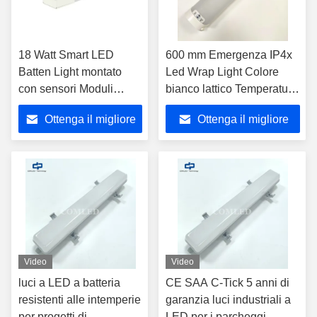
18 Watt Smart LED
600 mm Emergenza IP4x
Batten Light montato
Led Wrap Light Colore
con sensori Moduli
bianco lattico Temperatura
funzionali Illuminazione
3000K
Ottenga il migliore
Ottenga il migliore
variabile
prezzo
prezzo
Video
Video
luci a LED a batteria
CE SAA C-Tick 5 anni di
resistenti alle intemperie
garanzia luci industriali a
per progetti di
LED per i parcheggi