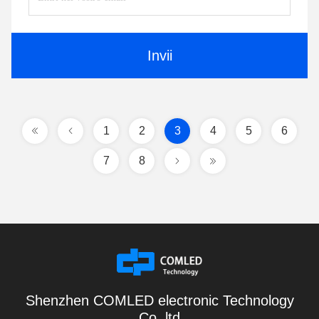
Invii
1
2
3
4
5
6
7
8
Shenzhen COMLED electronic Technology
Co.,ltd