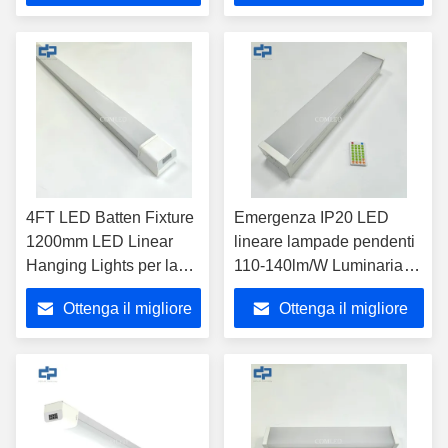
a sospensione,
prezzo
prezzo
apparecchi di
illuminazione per
parcheggi con luce lineare
di emergenza da 110-
140lm/w
4FT LED Batten Fixture
Emergenza IP20 LED
1200mm LED Linear
lineare lampade pendenti
Hanging Lights per la
110-140lm/W Luminaria
stazione della
LED lineare collegata
Ottenga il migliore
Ottenga il migliore
metropolitana
prezzo
prezzo