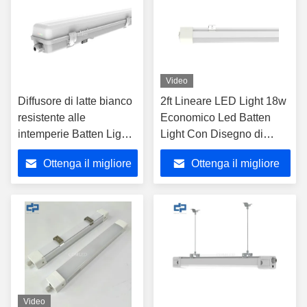
Video
Diffusore di latte bianco
2ft Lineare LED Light 18w
resistente alle
Economico Led Batten
intemperie Batten Light
Light Con Disegno di
con sensore CCT LED
Cablaggio Rapido
Ottenga il migliore
Ottenga il migliore
variabile
prezzo
prezzo
Video