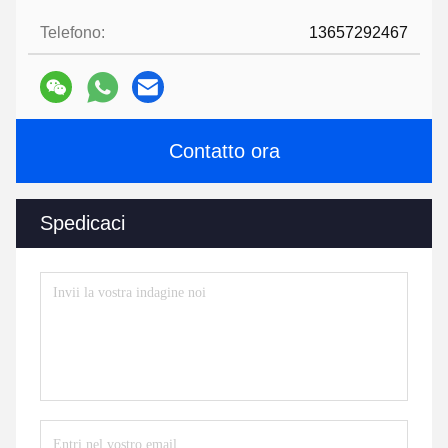
Telefono:
13657292467
Contatto ora
Spedicaci