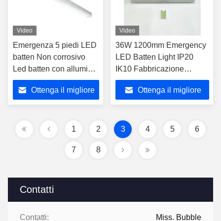
Video
Video
Emergenza 5 piedi LED
36W 1200mm Emergency
batten Non corrosivo
LED Batten Light IP20
Led batten con alluminio
IK10 Fabbricazione
alloggiamento
industriale
Ottenga il migliore
Ottenga il migliore
prezzo
prezzo
1
2
3
4
5
6
7
8
Contatti
Contatti:
Miss. Bubble