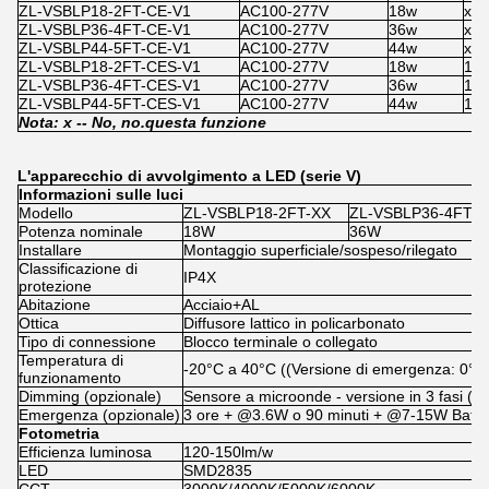
ZL-VSBLP18-2FT-CE-V1
AC100-277V
18w
x
ZL-VSBLP36-4FT-CE-V1
AC100-277V
36w
x
ZL-VSBLP44-5FT-CE-V1
AC100-277V
44w
x
ZL-VSBLP18-2FT-CES-V1
AC100-277V
18w
100
ZL-VSBLP36-4FT-CES-V1
AC100-277V
36w
100
ZL-VSBLP44-5FT-CES-V1
AC100-277V
44w
100
Nota: x -
- No, no.
questa funzione
L'apparecchio di avvolgimento a LED (serie V)
Informazioni sulle luci
Modello
ZL-VSBLP18-2FT-XX
ZL-VSBLP36-4FT-X
Potenza nominale
18W
36W
Installare
Montaggio superficiale/sospeso/rilegato
Classificazione di
IP4X
protezione
Abitazione
Acciaio+AL
Ottica
Diffusore lattico in policarbonato
Tipo di connessione
Blocco terminale o collegato
Temperatura di
-20°C a 40°C ((Versione di emergenza: 0°C
funzionamento
Dimming (opzionale)
Sensore a microonde - versione in 3 fasi 
Emergenza (opzionale)
3 ore + @3.6W o 90 minuti + @7-15W Batte
Fotometria
Efficienza luminosa
120-150lm/w
LED
SMD2835