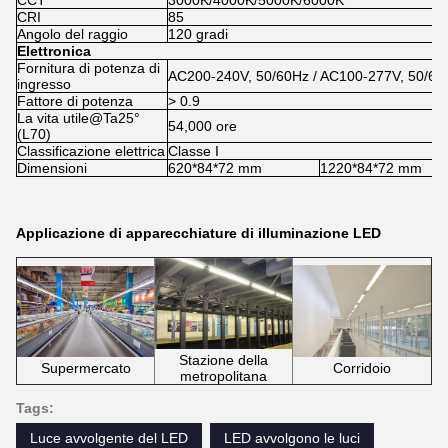
CCT
3000K/4000K/5000K/6000K
CRI
85
Angolo del raggio
120 gradi
Elettronica
Fornitura di potenza di
AC200-240V, 50/60Hz / AC100-277V, 50/60
ingresso
Fattore di potenza
> 0.9
La vita utile@Ta25°
54,000 ore
(L70)
Classificazione elettrica
Classe I
Dimensioni
620*84*72 mm
1220*84*72 mm
Applicazione di apparecchiature di illuminazione LED
Stazione della
Corridoio
Supermercato
metropolitana
Tags:
Luce avvolgente del LED
LED avvolgono le luci