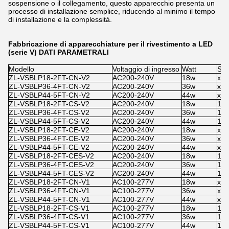
sospensione o il collegamento, questo apparecchio presenta un
processo di installazione semplice, riducendo al minimo il tempo
di installazione e la complessità.
Fabbricazione di apparecchiature per il rivestimento a LED
(serie V) DATI PARAMETRALI
Modello
Voltaggio di ingresso
Watt
Sen
ZL-VSBLP18-2FT-CN-V2
AC200-240V
18w
x
ZL-VSBLP36-4FT-CN-V2
AC200-240V
36w
x
ZL-VSBLP44-5FT-CN-V2
AC200-240V
44w
x
ZL-VSBLP18-2FT-CS-V2
AC200-240V
18w
100
ZL-VSBLP36-4FT-CS-V2
AC200-240V
36w
100
ZL-VSBLP44-5FT-CS-V2
AC200-240V
44w
100
ZL-VSBLP18-2FT-CE-V2
AC200-240V
18w
x
ZL-VSBLP36-4FT-CE-V2
AC200-240V
36w
x
ZL-VSBLP44-5FT-CE-V2
AC200-240V
44w
x
ZL-VSBLP18-2FT-CES-V2
AC200-240V
18w
100
ZL-VSBLP36-4FT-CES-V2
AC200-240V
36w
100
ZL-VSBLP44-5FT-CES-V2
AC200-240V
44w
100
ZL-VSBLP18-2FT-CN-V1
AC100-277V
18w
x
ZL-VSBLP36-4FT-CN-V1
AC100-277V
36w
x
ZL-VSBLP44-5FT-CN-V1
AC100-277V
44w
x
ZL-VSBLP18-2FT-CS-V1
AC100-277V
18w
100
ZL-VSBLP36-4FT-CS-V1
AC100-277V
36w
100
ZL-VSBLP44-5FT-CS-V1
AC100-277V
44w
100