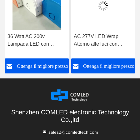
36 Watt AC 200v
AC 277V LED Wrap
Lampada LED con
Attorno alle luci con
funzione di attenuazione
emergenza e funzione di
di 10V
attenuazione dei sensori
o
Ottenga il migliore prezzo
Ottenga il migliore prezzo
Shenzhen COMLED electronic Technology
Co.,ltd
sales2@comledtech.com