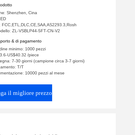
rodotto
ine: Shenzhen, Cina
LED
ne: FCC,ETL,DLC,CE,SAA,AS2293.3,Rosh
odello: ZL-VSBLP44-5FT-CN-V2
asporto & di pagamento
rdine minimo: 1000 pezzi
3.6-US$40.32 /piece
egna: 7-30 giorni (campione circa 3-7 giorni)
gamento: T/T
limentazione: 10000 pezzi al mese
ga il migliore prezzo