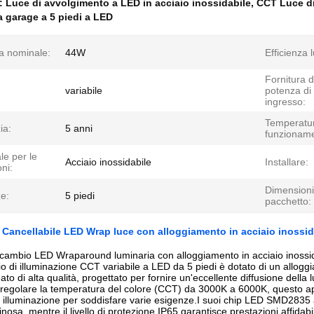
e:
Luce di avvolgimento a LED in acciaio inossidabile
,
CCT Luce di
 garage a 5 piedi a LED
a nominale:
44W
Efficienza 
Fornitura d
variabile
potenza di
ingresso:
Temperatur
ia:
5 anni
funzioname
le per le
Acciaio inossidabile
Installare:
oni:
Dimensioni
e:
5 piedi
pacchetto:
 Cancellabile LED Wrap luce con alloggiamento in acciaio inossid
cambio LED Wraparound luminaria con alloggiamento in acciaio inossi
o di illuminazione CCT variabile a LED da 5 piedi è dotato di un alloggia
ato di alta qualità, progettato per fornire un'eccellente diffusione dell
 di regolare la temperatura del colore (CCT) da 3000K a 6000K, questo a
i illuminazione per soddisfare varie esigenze.I suoi chip LED SMD283
inosa, mentre il livello di protezione IP65 garantisce prestazioni affidabi