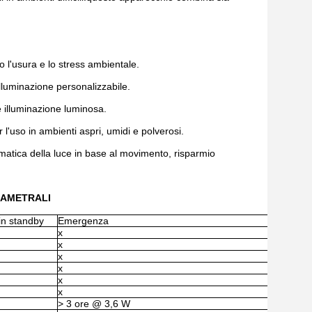
o l'usura e lo stress ambientale.
luminazione personalizzabile.
e illuminazione luminosa.
l'uso in ambienti aspri, umidi e polverosi.
atica della luce in base al movimento, risparmio
PARAMETRALI
n standby
Emergenza
x
x
x
x
x
x
> 3 ore @ 3,6 W