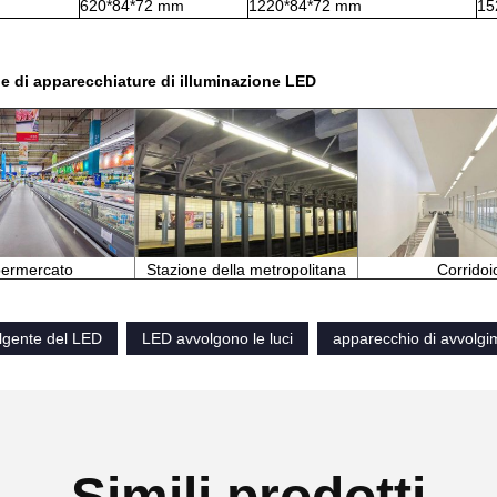
620*84*72 mm
1220*84*72 mm
15
e di apparecchiature di illuminazione LED
ermercato
Stazione della metropolitana
Corridoi
lgente del LED
LED avvolgono le luci
apparecchio di avvolgi
Simili prodotti