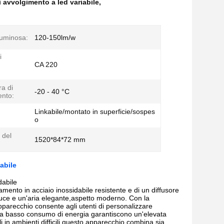
 avvolgimento a led variabile
,
luminosa:
120-150lm/w
i
CA 220
a di
-20 - 40 °C
nto:
Linkabile/montato in superficie/sospes
o
 del
1520*84*72 mm
abile
dabile
mento in acciaio inossidabile resistente e di un diffusore
a luce e un'aria elegante,aspetto moderno. Con la
pparecchio consente agli utenti di personalizzare
5 a basso consumo di energia garantiscono un'elevata
li in ambienti difficili.questo apparecchio combina sia