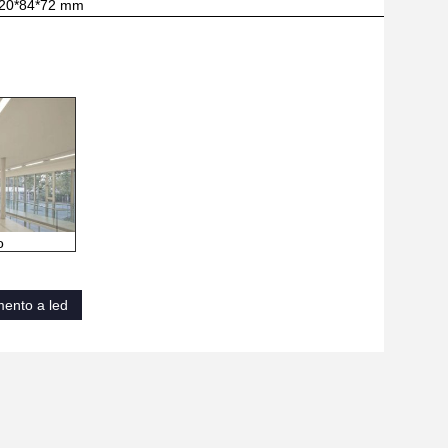
20*84*72 mm
o
mento a led