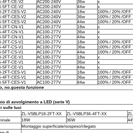
-4FT-CE-V2
AC200-240V
36w
x
-5FT-CE-V2
AC200-240V
44w
x
8-2FT-CES-V2
AC200-240V
18w
100% / 20% /OFF
6-4FT-CES-V2
AC200-240V
36w
100% / 20% /OFF
4-5FT-CES-V2
AC200-240V
44w
100% / 20% /OFF
8-2FT-CN-V1
AC100-277V
18w
x
6-4FT-CN-V1
AC100-277V
36w
x
4-5FT-CN-V1
AC100-277V
44w
x
-2FT-CS-V1
AC100-277V
18w
100% / 20% /OFF
-4FT-CS-V1
AC100-277V
36w
100% / 20% /OFF
-5FT-CS-V1
AC100-277V
44w
100% / 20% /OFF
-2FT-CE-V1
AC100-277V
18w
x
-4FT-CE-V1
AC100-277V
36w
x
-5FT-CE-V1
AC100-277V
44w
x
8-2FT-CES-V1
AC100-277V
18w
100% / 20% /OFF
6-4FT-CES-V1
AC100-277V
36w
100% / 20% /OFF
4-5FT-CES-V1
AC100-277V
44w
100% / 20% /OFF
o, no.
questa funzione
io di avvolgimento a LED (serie V)
 sulle luci
ZL-VSBLP18-2FT-XX
ZL-VSBLP36-4FT-XX
ZL
inale
18W
36W
4
Montaggio superficiale/sospeso/rilegato
ne di