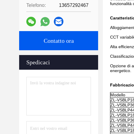
funzionalità 
Telefono:
13657292467
Caratterist
Alloggiament
CCT variabil
Contatto ora
Alta efficie
Classificazio
Spedicaci
Opzione di a
energetico.
Fabbricazio
Modello
ZL-VSBLP1
ZL-VSBLP3
ZL-VSBLP4
ZL-VSBLP18
ZL-VSBLP36
ZL-VSBLP44
ZL-VSBLP18