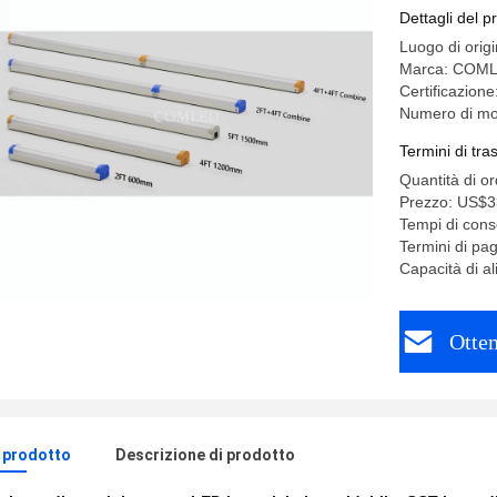
Dettagli del p
Luogo di orig
Marca: COM
Certificazio
Numero di m
Termini di tr
Quantità di o
Prezzo: US$3
Tempi di cons
Termini di pa
Capacità di a
Otten
l prodotto
Descrizione di prodotto