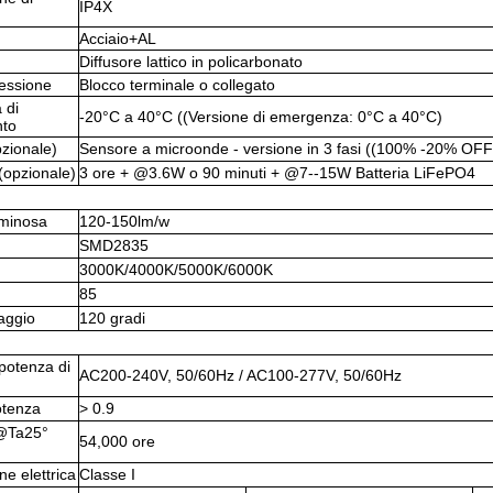
IP4X
Acciaio+AL
Diffusore lattico in policarbonato
nessione
Blocco terminale o collegato
 di
-20°C a 40°C ((Versione di emergenza: 0°C a 40°C)
nto
zionale)
Sensore a microonde - versione in 3 fasi ((100% -20% OFF
opzionale)
3 ore + @3.6W o 90 minuti + @7--15W Batteria LiFePO4
uminosa
120-150lm/w
SMD2835
3000K/4000K/5000K/6000K
85
aggio
120 gradi
 potenza di
AC200-240V, 50/60Hz / AC100-277V, 50/60Hz
otenza
> 0.9
e@Ta25°
54,000 ore
ne elettrica
Classe I