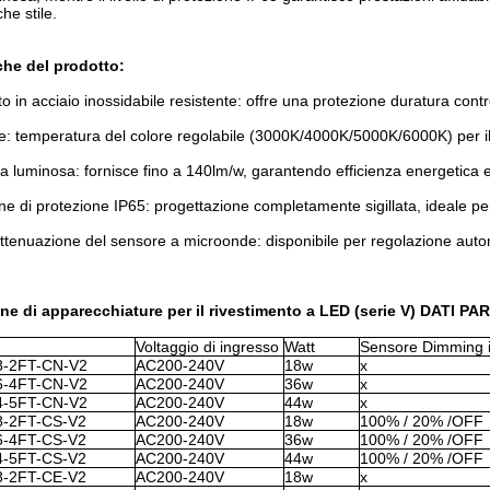
che stile.
iche del prodotto:
o in acciaio inossidabile resistente: offre una protezione duratura contr
e: temperatura del colore regolabile (3000K/4000K/5000K/6000K) per il
nza luminosa: fornisce fino a 140lm/w, garantendo efficienza energetica 
ne di protezione IP65: progettazione completamente sigillata, ideale per 
ttenuazione del sensore a microonde: disponibile per regolazione autom
ne di apparecchiature per il rivestimento a LED (serie V) DATI 
Voltaggio di ingresso
Watt
Sensore Dimming i
8-2FT-CN-V2
AC200-240V
18w
x
6-4FT-CN-V2
AC200-240V
36w
x
4-5FT-CN-V2
AC200-240V
44w
x
-2FT-CS-V2
AC200-240V
18w
100% / 20% /OFF
-4FT-CS-V2
AC200-240V
36w
100% / 20% /OFF
-5FT-CS-V2
AC200-240V
44w
100% / 20% /OFF
-2FT-CE-V2
AC200-240V
18w
x