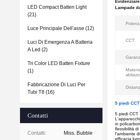
Evidenziar
LED Compact Batten Light
Lampade da
(21)
Potenz
Luce Principale Dell'asse
(12)
CCT:
Luci Di Emergenza A Batteria
A Led
(2)
Garanz
Tri Color LED Batten Fixture
Materia
(1)
abitazi
Fabbricazione Di Luci Per
Distanz
Tubi T8
(16)
5 piedi CCT
5 piedi CCT 
Contatti
L'apparecchi
in policarbon
flessibilità
Contatti:
Miss. Bubble
l'ambiente d
efficacia lum