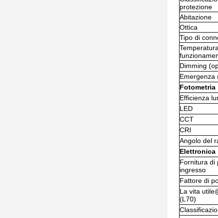
protezione
Abitazione
Ottica
Tipo di con
Temperatura
funzioname
Dimming (op
Emergenza (
Fotometria
Efficienza l
LED
CCT
CRI
Angolo del r
Elettronica
Fornitura di
ingresso
Fattore di p
La vita util
(L70)
Classificazio