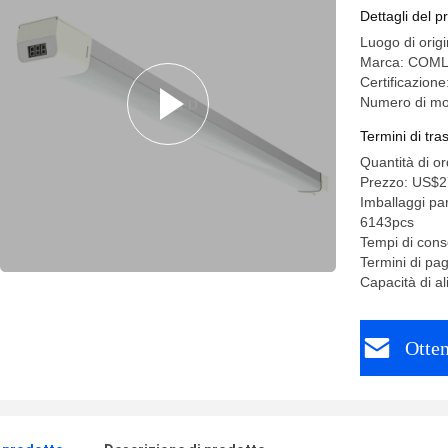
Dettagli del p
Luogo di orig
Marca: COM
Certificazion
Numero di m
Termini di tr
Quantità di o
Prezzo: US$2
Imballaggi pa
6143pcs
Tempi di cons
Termini di pa
Capacità di a
Otten