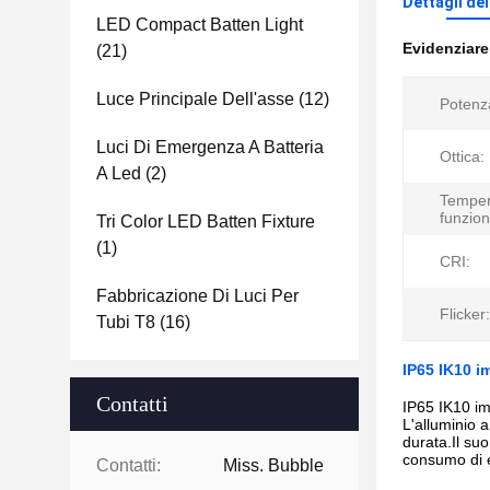
Dettagli de
LED Compact Batten Light
Evidenziar
(21)
Luce Principale Dell'asse
(12)
Potenz
Luci Di Emergenza A Batteria
Ottica:
A Led
(2)
Temper
funzio
Tri Color LED Batten Fixture
(1)
CRI:
Fabbricazione Di Luci Per
Flicker:
Tubi T8
(16)
IP65 IK10 i
Contatti
IP65 IK10 im
L'alluminio 
durata.Il su
consumo di e
Contatti:
Miss. Bubble