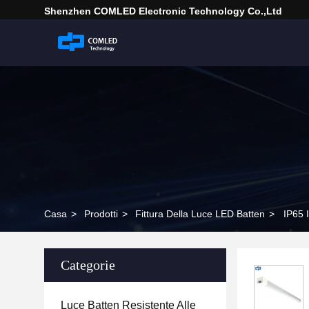
Shenzhen COMLED Electronic Technology Co.,ltd
Casa
>
Prodotti
>
Fittura Della Luce LED Batten
>
IP65 
Categorie
Luce Batten Resistente Alle