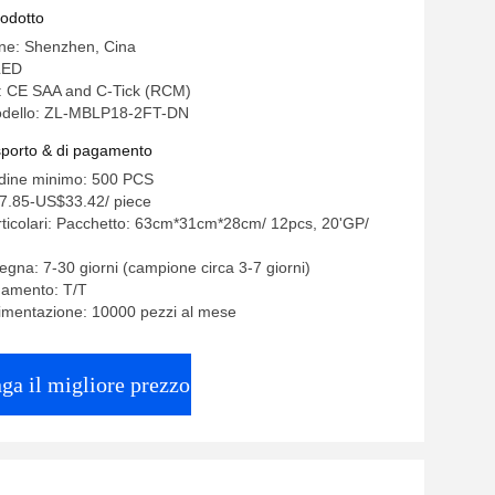
rodotto
ine: Shenzhen, Cina
LED
e: CE SAA and C-Tick (RCM)
odello: ZL-MBLP18-2FT-DN
asporto & di pagamento
rdine minimo: 500 PCS
7.85-US$33.42/ piece
rticolari: Pacchetto: 63cm*31cm*28cm/ 12pcs, 20'GP/
egna: 7-30 giorni (campione circa 3-7 giorni)
gamento: T/T
limentazione: 10000 pezzi al mese
ga il migliore prezzo