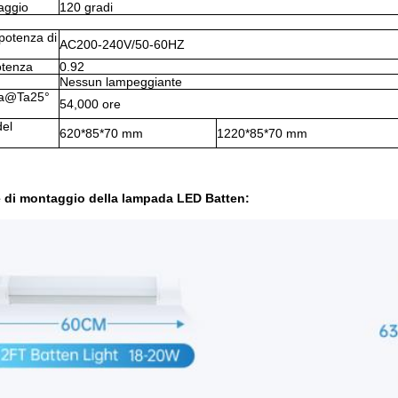
aggio
120 gradi
 potenza di
AC200-240V/50-60HZ
otenza
0.92
Nessun lampeggiante
ita@Ta25°
54,000 ore
del
620*85*70 mm
1220*85*70 mm
 di montaggio della lampada LED Batten: