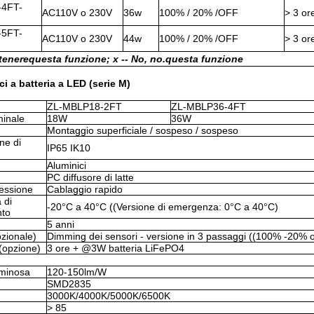
-4FT-
AC110V o 230V
36w
100% / 20% /OFF
> 3 o
-5FT-
AC110V o 230V
44w
100% / 20% /OFF
> 3 o
tenere
questa funzione; x -
- No, no.
questa funzione
uci a batteria a LED (serie M)
ZL-MBLP18-2FT
ZL-MBLP36-4FT
inale
18W
36W
Montaggio superficiale / sospeso / sospeso
ne di
IP65 IK10
Aluminici
PC diffusore di latte
nessione
Cablaggio rapido
 di
-20°C a 40°C ((Versione di emergenza: 0°C a 40°C)
nto
5 anni
zionale)
Dimming dei sensori - versione in 3 passaggi ((100% -20% o
(opzione)
3 ore + @3W batteria LiFePO4
uminosa
120-150lm/W
SMD2835
3000K/4000K/5000K/6500K
> 85