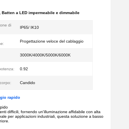
,
Batten a LED impermeabile e dimmabile
ione di
IP65/ IK10
:
Progettazione veloce del cablaggio
e:
3000K/4000K/5000K/6000K
potenza:
0.92
 corpo:
Candido
gio rapido
apido
 difficili, fornendo un'illuminazione affidabile con alta
eale per applicazioni industriali, questa soluzione a basso
iore.