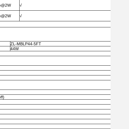
re@2W
√
re@2W
√
ZL-MBLP44-5FT
44W
ff)