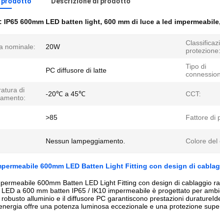
l prodotto
Descrizione di prodotto
e:
IP65 600mm LED batten light
,
600 mm di luce a led impermeabile
Classificaz
a nominale:
20W
protezione
Tipo di
PC diffusore di latte
connession
atura di
-20℃ a 45℃
CCT:
namento:
>85
Fattore di 
Nessun lampeggiamento.
Colore del
mpermeabile 600mm LED Batten Light Fitting con design di cablag
permeabile 600mm Batten LED Light Fitting con design di cablaggio r
a LED a 600 mm batten IP65 / IK10 impermeabile è progettato per ambienti
o robusto alluminio e il diffusore PC garantiscono prestazioni duratureId
nergia offre una potenza luminosa eccezionale e una protezione super