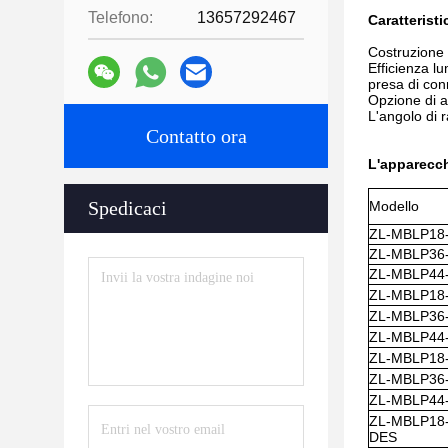
Telefono:
13657292467
Caratterist
Costruzione 
Efficienza 
presa di con
Opzione di a
L'angolo di 
Contatto ora
L'apparecchi
Spedicaci
Modello
ZL-MBLP18
ZL-MBLP36
ZL-MBLP44
ZL-MBLP18
ZL-MBLP36
ZL-MBLP44
ZL-MBLP18
ZL-MBLP36
ZL-MBLP44
ZL-MBLP18
DES