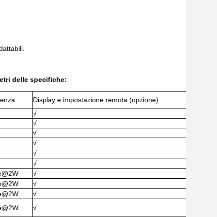
attabili.
.
etri delle specifiche:
enza
Display e impostazione remota (opzione)
√
√
√
√
√
√
re@2W
√
re@2W
√
re@2W
√
re@2W
√