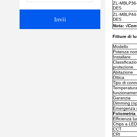
ZL-MBLP36
DES
ZL-MBLP44
Invii
DES
Nota: √
Con
Fitture di l
Modello
Potenza nom
Installare
Classificazio
protezione
Abitazione
Ottica
Tipo di con
Temperatura
funzioname
Garanzia
Dimming (op
Emergenza 
Fotometria
Efficienza l
Chips a LED
CCT
CRI