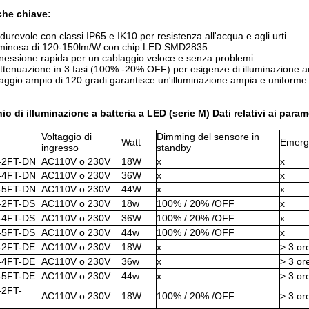
iche chiave:
durevole con classi IP65 e IK10 per resistenza all'acqua e agli urti.
luminosa di 120-150lm/W con chip LED SMD2835.
nessione rapida per un cablaggio veloce e senza problemi.
ttenuazione in 3 fasi (100% -20% OFF) per esigenze di illuminazione ad
raggio ampio di 120 gradi garantisce un'illuminazione ampia e uniforme
o di illuminazione a batteria a LED (serie M) Dati relativi ai param
Voltaggio di
Dimming del sensore in
Watt
Emerg
ingresso
standby
-2FT-DN
AC110V o 230V
18W
x
x
-4FT-DN
AC110V o 230V
36W
x
x
-5FT-DN
AC110V o 230V
44W
x
x
-2FT-DS
AC110V o 230V
18w
100% / 20% /OFF
x
-4FT-DS
AC110V o 230V
36W
100% / 20% /OFF
x
-5FT-DS
AC110V o 230V
44w
100% / 20% /OFF
x
-2FT-DE
AC110V o 230V
18W
x
> 3 o
-4FT-DE
AC110V o 230V
36w
x
> 3 o
-5FT-DE
AC110V o 230V
44w
x
> 3 o
-2FT-
AC110V o 230V
18W
100% / 20% /OFF
> 3 o