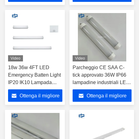
prezzo
prezzo
Video
Video
18w 36w 4FT LED
Parcheggio CE SAA C-
Emergency Batten Light
tick approvato 36W IP66
IP20 IK10 Lampada
lampadine industriali LED
lineare per ufficio
1200mm Lampada a LED
Ottenga il migliore
Ottenga il migliore
lineare impermeabile
magazzino sottile
prezzo
prezzo
Lampada a LED lineare
Fabbricazione di
superficie Montare a prova
di vapore lampadina a