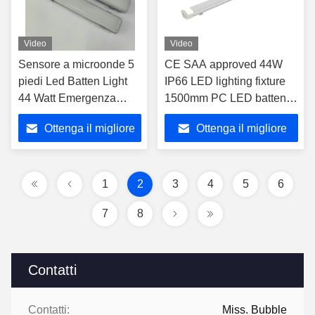
prova di vapore facile
manutenzione
Video
Video
Sensore a microonde 5
CE SAA approved 44W
piedi Led Batten Light
IP66 LED lighting fixture
44 Watt Emergenza
1500mm PC LED batten
Batten Light
light tunnel lighting linear
Ottenga il migliore
Ottenga il migliore
LED batten Fixture Vapor
Tight parking lot LED
prezzo
prezzo
Lights
1
2
3
4
5
6
7
8
Contatti
Contatti:
Miss. Bubble