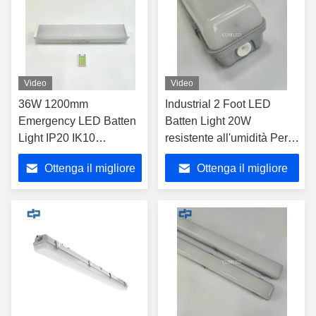
Video
Video
36W 1200mm
Industrial 2 Foot LED
Emergency LED Batten
Batten Light 20W
Light IP20 IK10
resistente all'umidità Per 5
Fabbricazione
anni di garanzia
Ottenga il migliore
Ottenga il migliore
industriale
prezzo
prezzo