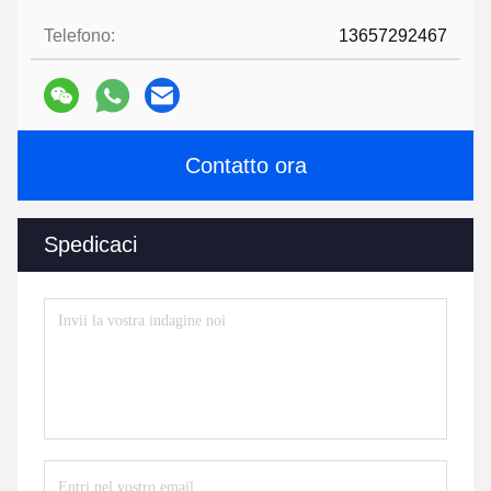
Telefono:
13657292467
Contatto ora
Spedicaci