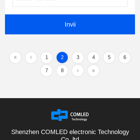
Invii
1
2
3
4
5
6
7
8
Shenzhen COMLED electronic Technology
Co.,ltd