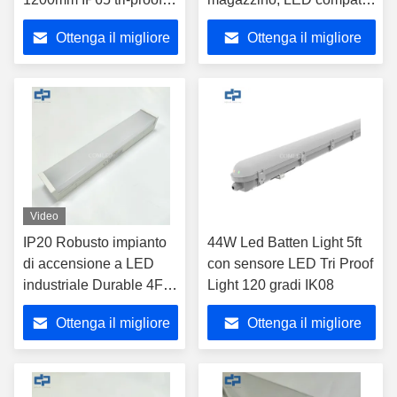
impianto di stoccaggio
Betten Light 1200mm, CE
Ottenga il migliore
Ottenga il migliore
di illuminazione a LED
SAA approvato,
apparecchi di
apparecchio lineare tri-
prezzo
prezzo
illuminazione tunnel
proof con sensore,
resistente alle
alloggiamento in PC,
intemperie apparecchi di
apparecchi di
batten con 3CCT
illuminazione a LED a
modificabile
prova di vapore
Video
IP20 Robusto impianto
44W Led Batten Light 5ft
di accensione a LED
con sensore LED Tri Proof
industriale Durable 4FT
Light 120 gradi IK08
emergenza LED Batten
Ottenga il migliore
Ottenga il migliore
Light con batteria di
emergenza 3000mAh
prezzo
prezzo
Industrial LED luminari
per parcheggio