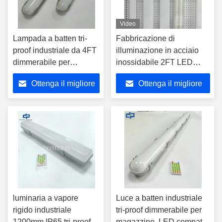
Video
Lampada a batten tri-
Fabbricazione di
proof industriale da 4FT
illuminazione in acciaio
dimmerabile per
inossidabile 2FT LED
parcheggio,
Batten Light IP20
Ottenga il migliore
Ottenga il migliore
apparecchio LED
lampadine lineari
compatto Betten,
industriali 110LM / W -
prezzo
prezzo
approvato CE SAA, luce
140LM / W 18W
lineare tri-proof con
montaggio superficiale
sensore, dimmerabile,
robusto LED Batten Light
battens LED a prova di
vapore
luminaria a vapore
Luce a batten industriale
rigido industriale
tri-proof dimmerabile per
1200mm IP65 tri-proof
magazzino, LED compatto